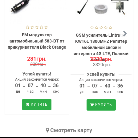
FM модулятор
GSM усилитель Lintratek
автомобильный 583-BT от
KW16L 1800MHZ Репитер
прикуривателя Black Orange
мобильной связи и
интернета 4G LTE, Полный
281грн.
3220грн.
комплект
330грн.
3320грн.
Успей купить!
Успей купить!
Акция закончится через:
Акция закончится через:
01
07
40
35
01
07
40
35
–
–
–
–
–
–
дн
час
мин
сек
дн
час
мин
сек
КУПИТЬ
КУПИТЬ
Cмотреть карту