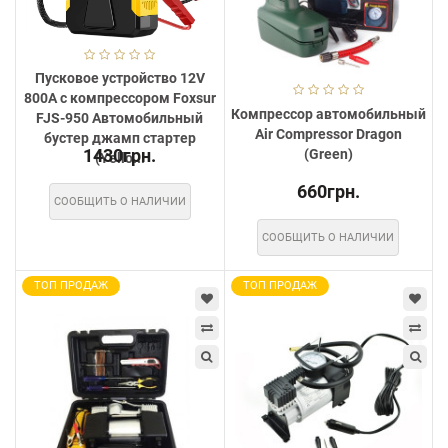
Пусковое устройство 12V
800А с компрессором Foxsur
Компрессор автомобильный
FJS-950 Автомобильный
Air Compressor Dragon
бустер джамп стартер
1430грн.
(Green)
(Yello...
660грн.
СООБЩИТЬ О НАЛИЧИИ
СООБЩИТЬ О НАЛИЧИИ
ТОП ПРОДАЖ
ТОП ПРОДАЖ