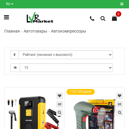
RU
0
Регистрация
Главная
Автотовары
Автокомпрессоры
Авторизация
Мои
закладки
0
Сравнение
товаров
0
ТОП ПРОДАЖ