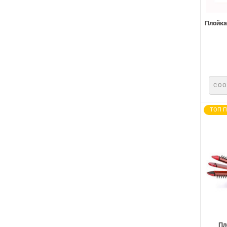
Плойка
СОО
ТОП 
Пл