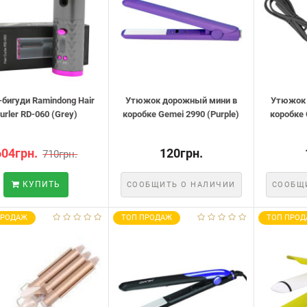
-бигуди Ramindong Hair
Утюжок дорожный мини в
Утюжок 
urler RD-060 (Grey)
коробке Gemei 2990 (Purple)
коробке 
604грн.
120грн.
710грн.
КУПИТЬ
СООБЩИТЬ О НАЛИЧИИ
СООБЩ
ПРОДАЖ
ТОП ПРОДАЖ
ТОП ПРОД