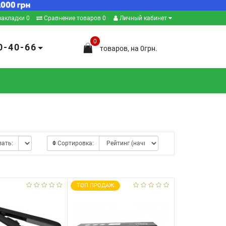
закладки
0
Сравнение товаров
0
Личный кабинет
0
0-40-66
товаров, на 0грн.
зать:
Сортировка:
ТОП ПРОДАЖ