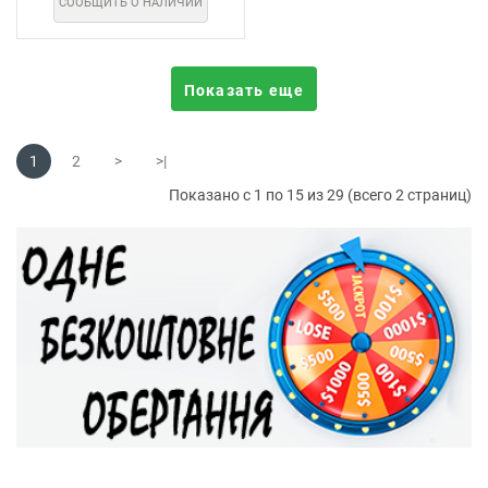
СООБЩИТЬ О НАЛИЧИИ
Показать еще
1
2
>
>|
Показано с 1 по 15 из 29 (всего 2 страниц)