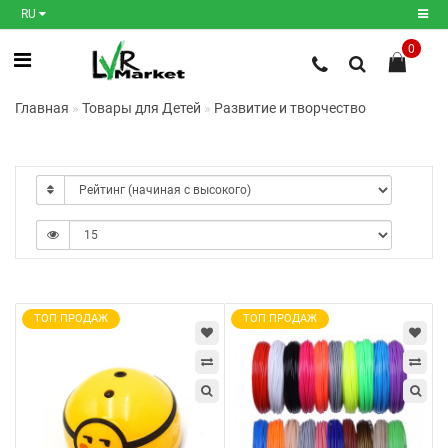
RU
0
Регистрация
Главная
Товары для Детей
Развитие и творчество
Авторизация
Мои
закладки
0
Сравнение
товаров
0
ТОП ПРОДАЖ
ТОП ПРОДАЖ