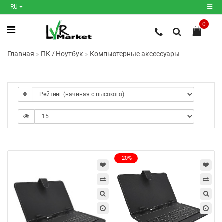
RU
0
Регистрация
Главная
ПК / Ноутбук
Компьютерные аксессуары
Авторизация
Мои
закладки
0
Сравнение
товаров
0
-20%