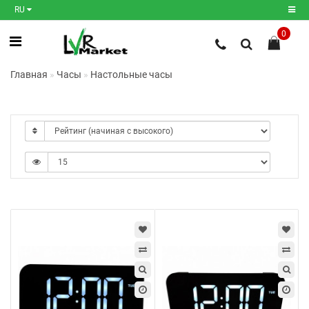
RU
0
Регистрация
Главная
Часы
Настольные часы
Авторизация
Мои
закладки
0
Сравнение
товаров
0