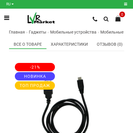
RU
0
Регистрация
Главная
Гаджеты
Мобильные устройства
Мобильные акс
Авторизация
ВСЕ О ТОВАРЕ
ХАРАКТЕРИСТИКИ
ОТЗЫВОВ (0)
Мои
закладки
0
-21%
Сравнение
товаров
0
НОВИНКА
ТОП ПРОДАЖ