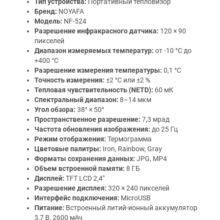
Тип устройства:
Портативный тепловизор
Бренд:
NOYAFA
Модель:
NF-524
Разрешение инфракрасного датчика:
120 × 90
пикселей
Диапазон измеряемых температур:
от -10 °C до
+400 °C
Разрешение измерения температуры:
0,1 °C
Точность измерения:
±2 °C или ±2 %
Тепловая чувствительность (NETD):
60 мК
Спектральный диапазон:
8–14 мкм
Угол обзора:
38° × 50°
Пространственное разрешение:
7,3 мрад
Частота обновления изображения:
до 25 Гц
Режим отображения:
Термограмма
Цветовые палитры:
Iron, Rainbow, Gray
Форматы сохранения данных:
JPG, MP4
Объем встроенной памяти:
8 ГБ
Дисплей:
TFT LCD 2,4"
Разрешение дисплея:
320 × 240 пикселей
Интерфейс подключения:
MicroUSB
Питание:
Встроенный литий-ионный аккумулятор
3,7 В, 2600 мАч