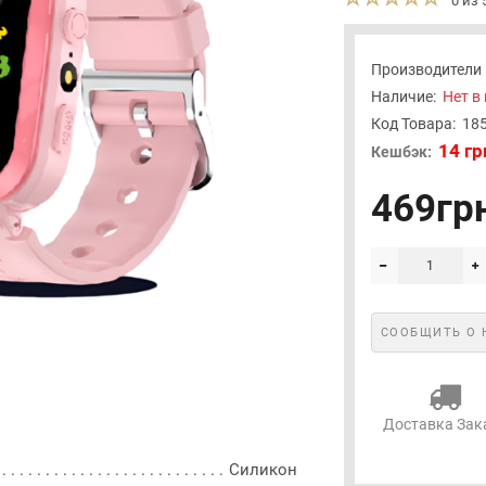
0 из 
Производители
Наличие:
Нет в
Код Товара:
18
14 гр
Кешбэк:
469гр
СООБЩИТЬ О 
Доставка Зак
Силикон