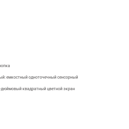
нопка
ный: емкостный одноточечный сенсорный
44-дюймовый квадратный цветной экран