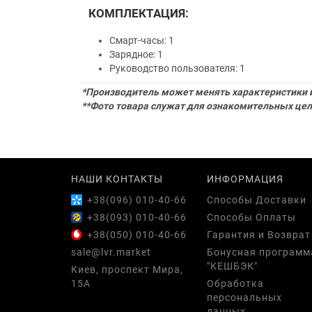
КОМПЛЕКТАЦИЯ:
Смарт-часы: 1
Зарядное: 1
Руководство пользователя: 1
*Производитель может менять характеристики и
**Фото товара служат для ознакомительных цел
НАШИ КОНТАКТЫ
ИНФОРМАЦИЯ
+38(096) 010-40-66
Способы Доставки
+38(093) 010-40-66
Способы Оплаты
+38(050) 010-40-66
Гарантия и Возврат
sale@lvr.market
Бонусная программ
"КЕШБЭК"
Киев, проспект Мира,
15А
Обработка
персональных
данных