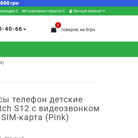
закладки
0
Сравнение товаров
0
Личный кабинет
0
0-40-66
товаров, на 0грн.
k)
сы телефон детские
tch S12 с видеозвонком
 SIM-карта (Pink)