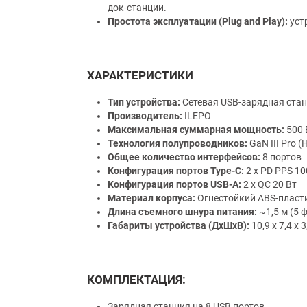
док-станции.
Простота эксплуатации (Plug and Play):
уст
ХАРАКТЕРИСТИКИ
Тип устройства:
Сетевая USB-зарядная ста
Производитель:
ILEPO
Максимальная суммарная мощность:
500 
Технология полупроводников:
GaN III Pro 
Общее количество интерфейсов:
8 портов
Конфигурация портов Type-C:
2 x PD PPS 10
Конфигурация портов USB-A:
2 x QC 20 Вт
Материал корпуса:
Огнестойкий ABS-пласт
Длина съемного шнура питания:
~1,5 м (5 
Габариты устройства (ДхШхВ):
10,9 x 7,4 x 3
КОМПЛЕКТАЦИЯ:
Зарядная станция на 8 USB портов