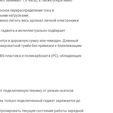
икл занимает 1,6 часа), а также оперативно
сное перераспределение тока в
ными нагрузками.
менно питать весь арсенал личной электроники
гаджета и интеллектуально подбирает
ается в дорожную сумку или чемодан. Длинный
прикроватной тумбе без привязки к близлежащим
BS-пластика и поликарбоната (PC), обладающих
 подключенную технику от резких скачков
ак только подключенный гаджет заряжается до
тролировать текущее состояние работы зарядной