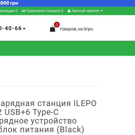
закладки
0
Сравнение товаров
0
Личный кабинет
0
0-40-66
товаров, на 0грн.
зарядная станция ILEPO
2 USB+6 Type-C
рядное устройство
лок питания (Black)