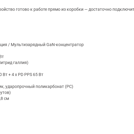
ройство готово к работе прямо из коробки — достаточно подключит
нция / Мультизарядный GaN-концентратор
Вт
(Нитрид галлия)
0 Вт + 4 x PD PPS 65 Вт
ик, ударопрочный поликарбонат (PC)
футов)
,8 см