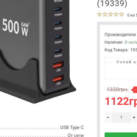
(19339)
0 из 
Производители
Наличие:
В нал
Код Товара:
19
Успей к
1320грн.
-
1122г
USB Type C
От сети