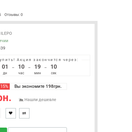
5
Отзывы: 0
ILEPO
ичии
339
упить!
Акция закончится через:
01
10
19
09
–
–
–
дн
час
мин
сек
 15%
Вы экономите
198грн.
рн.
Нашли дешевле