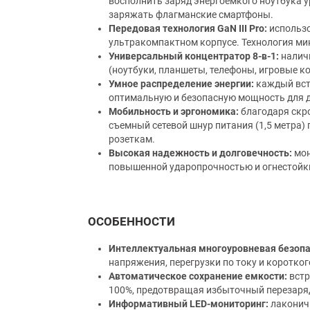
восполнить заряд энергоемкого ноутбука ур
заряжать флагманские смартфоны.
Передовая технология GaN III Pro:
использо
ультракомпактном корпусе. Технология ми
Универсальный концентратор 8-в-1:
наличи
(ноутбуки, планшеты, телефоны, игровые ко
Умное распределение энергии:
каждый вст
оптимальную и безопасную мощность для 
Мобильность и эргономика:
благодаря скро
съемный сетевой шнур питания (1,5 метра)
розеткам.
Высокая надежность и долговечность:
мон
повышенной ударопрочностью и огнестойки
ОСОБЕННОСТИ
Интеллектуальная многоуровневая безопа
напряжения, перегрузки по току и коротко
Автоматическое сохранение емкости:
встр
100%, предотвращая избыточный перезаряд
Информативный LED-мониторинг:
лаконичн