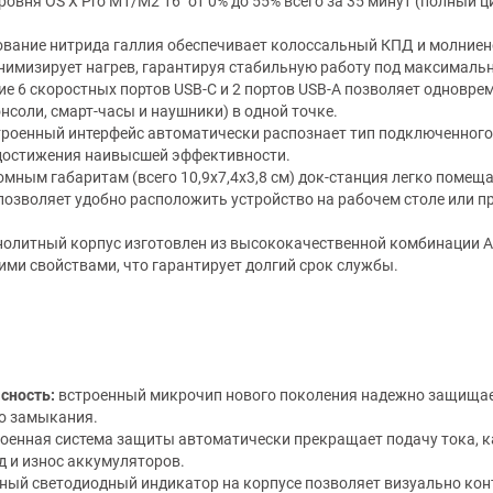
овня OS X Pro M1/M2 16" от 0% до 55% всего за 35 минут (полный ц
вание нитрида галлия обеспечивает колоссальный КПД и молниено
нимизирует нагрев, гарантируя стабильную работу под максималь
е 6 скоростных портов USB-C и 2 портов USB-A позволяет одновре
нсоли, смарт-часы и наушники) в одной точке.
роенный интерфейс автоматически распознает тип подключенного 
достижения наивысшей эффективности.
мным габаритам (всего 10,9x7,4x3,8 см) док-станция легко помещ
 позволяет удобно расположить устройство на рабочем столе или 
олитный корпус изготовлен из высококачественной комбинации A
ми свойствами, что гарантирует долгий срок службы.
сность:
встроенный микрочип нового поколения надежно защищает
го замыкания.
оенная система защиты автоматически прекращает подачу тока, к
 и износ аккумуляторов.
ый светодиодный индикатор на корпусе позволяет визуально кон