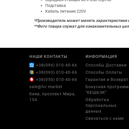
Подставка
Кабель питания 220V
*Производитель может менять характеристики и
**Фото товара служат для ознакомительных цел
НАШИ КОНТАКТЫ
ИНФОРМАЦИЯ
+38(096) 010-40-66
Способы Доставки
+38(093) 010-40-66
Способы Оплаты
+38(050) 010-40-66
Гарантия и Возврат
sale@lvr.market
Бонусная программ
"КЕШБЭК"
Киев, проспект Мира,
15А
Обработка
персональных
данных
Связаться с нами