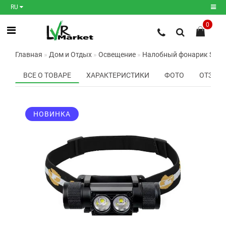
RU
0
Регистрация
Главная
Дом и Отдых
Освещение
Налобный фонарик Sofir
Авторизация
ВСЕ О ТОВАРЕ
ХАРАКТЕРИСТИКИ
ФОТО
ОТЗЫВО
Мои
закладки
0
НОВИНКА
Сравнение
товаров
0