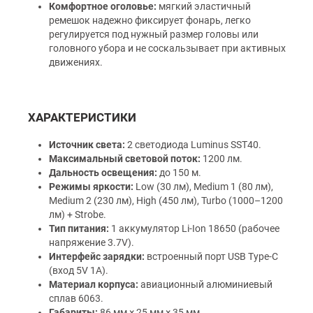
Комфортное оголовье:
мягкий эластичный
ремешок надежно фиксирует фонарь, легко
регулируется под нужный размер головы или
головного убора и не соскальзывает при активных
движениях.
ХАРАКТЕРИСТИКИ
Источник света:
2 светодиода Luminus SST40.
Максимальный световой поток:
1200 лм.
Дальность освещения:
до 150 м.
Режимы яркости:
Low (30 лм), Medium 1 (80 лм),
Medium 2 (230 лм), High (450 лм), Turbo (1000–1200
лм) + Strobe.
Тип питания:
1 аккумулятор Li-Ion 18650 (рабочее
напряжение 3.7V).
Интерфейс зарядки:
встроенный порт USB Type-C
(вход 5V 1A).
Материал корпуса:
авиационный алюминиевый
сплав 6063.
Габариты:
86 мм × 25 мм × 35 мм.