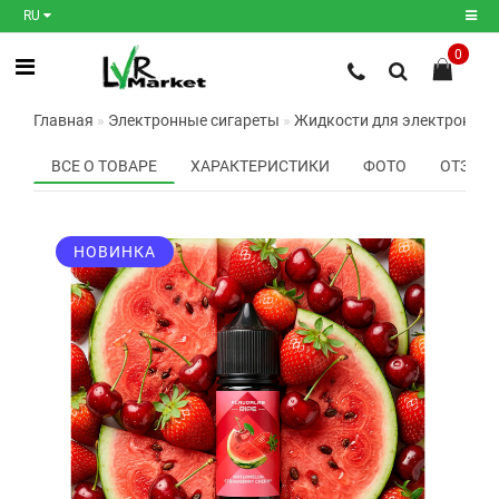
RU
0
Регистрация
Главная
Электронные сигареты
Жидкости для электронных
Авторизация
ВСЕ О ТОВАРЕ
ХАРАКТЕРИСТИКИ
ФОТО
ОТЗЫВО
Мои
закладки
0
НОВИНКА
Сравнение
товаров
0