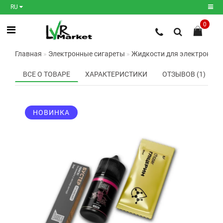
RU
0
Регистрация
Главная
Электронные сигареты
Жидкости для электронных
Авторизация
ВСЕ О ТОВАРЕ
ХАРАКТЕРИСТИКИ
ОТЗЫВОВ (1)
Мои
закладки
0
НОВИНКА
Сравнение
товаров
0