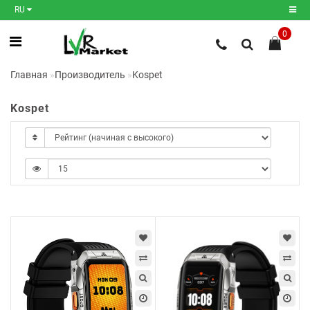
RU
0
Регистрация
Главная
Производитель
Kospet
Авторизация
Kospet
Мои
закладки
0
Сравнение
товаров
0