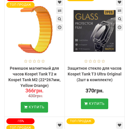
ТОП ПРОДАЖ
Ремешок магнитный для
Защитное стекло для часов
часов Kospet Tank T2 и
Kospet Tank T3 Ultra Original
Kospet Tank M2 (22*267мм,
(2шт в комплекте)
Yellow Orange)
366грн.
370грн.
430грн.
КУПИТЬ
КУПИТЬ
-15%
ТОП ПРОДАЖ
ТОП ПРОДАЖ