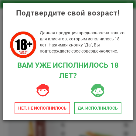
RU
Подтвердите свой возраст!
0
Регистрация
Главная
Электронные сигареты
Данная продукция предназначена только
Авторизация
Компоненты для жидкостей
для клиентов, которым исполнилось 18
Никобустер
лет. Нажимая кнопку "Да", Вы
Мои
подтверждаете свое совершеннолетие.
закладки
0
ВАМ УЖЕ ИСПОЛНИЛОСЬ 18
Сравнение
ЛЕТ?
товаров
0
ТОП ПРОДАЖ
ТОП ПРОДАЖ
НЕТ, НЕ ИСПОЛНИЛОСЬ
ДА, ИСПОЛНИЛОСЬ