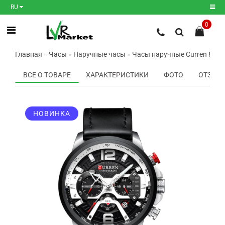
RU
0
Регистрация
Главная
Часы
Наручные часы
Часы наручные Curren 8329 (S
Авторизация
ВСЕ О ТОВАРЕ
ХАРАКТЕРИСТИКИ
ФОТО
ОТЗЫВО
Мои
закладки
0
НОВИНКА
Сравнение
товаров
0