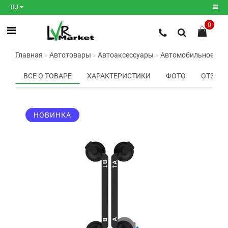
RU
0
Регистрация
Главная
Автотовары
Автоаксессуары
Автомобильное крепл
Авторизация
ВСЕ О ТОВАРЕ
ХАРАКТЕРИСТИКИ
ФОТО
ОТЗЫВО
Мои
закладки
0
НОВИНКА
Сравнение
товаров
0