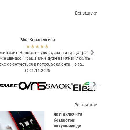
о виробників.
же на складі і готове до відправки.
Всі відгуки
правленого товару.
е заощадити на покупках.
ібна, зручним для вас способом, Viber, Телеграм,
Віка Ковалевська
шого персоналу та якість отриманого товару, тому
ний сайт. Навігація чудова, знайти те, що треба,
Доброго дн
е швидко. Працівники, дуже ввічливі і люб'язні,
Називається
ко орієнтуються в потребах клієнта. І в за..
01.11.2025
Всі новини
Як підключити
бездротові
навушники до