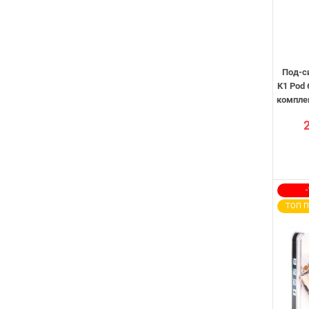
Под-с
K1 Pod
комплек
ТОП 