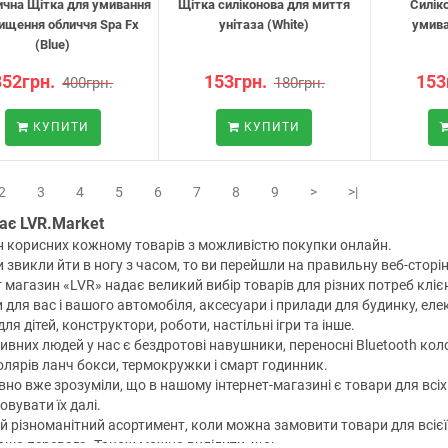
ична Щітка для умивання
Щітка силіконова для миття
Силік
ищення обличчя Spa Fx
унітаза (White)
умива
(Blue)
352грн.
153грн.
153
400грн.
180грн.
КУПИТИ
КУПИТИ
2
3
4
5
6
7
8
9
>
>|
тає LVR.Market
 корисних кожному товарів з можливістю покупки онлайн.
 звикли йти в ногу з часом, то ви перейшли на правильну веб-сторін
т магазин «LVR» надає великий вибір товарів для різних потреб кліє
 для вас і вашого автомобіля, аксесуари і прилади для будинку, еле
ля дітей, конструктори, роботи, настільні ігри та інше.
ивних людей у ​​нас є бездротові навушники, переносні Bluetooth кол
лярів ланч бокси, термокружки і смарт годинник.
вно вже зрозуміли, що в нашому інтернет-магазині є товари для всіх
овувати їх далі.
 різноманітний асортимент, коли можна замовити товари для всієї р
аша перевага. Також можна виділити, що: