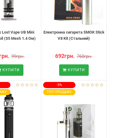
 Lost Vape UB Mini
Електронна сигарета SMOK Stick
oil (S5 Mesh 1.4 Ом)
V8 Kit (Стальний)
грн.
692грн.
99грн.
760грн.
КУПИТИ
КУПИТИ
-5%
АЖУ
ТОП ПРОДАЖУ