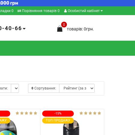
кладки
0
Порівняння товарів
0
Особистий кабінет
0
0-40-66
товарів: 0грн.
зати:
Сортування:
-15%
АЖУ
ТОП ПРОДАЖУ