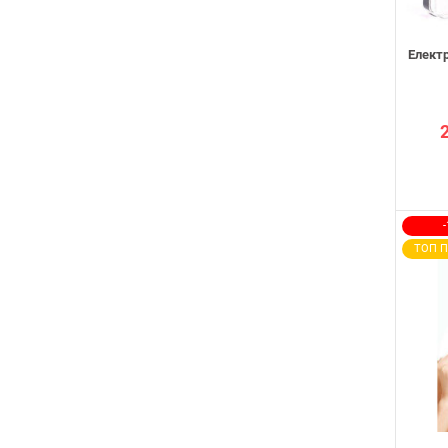
Електр
ТОП 