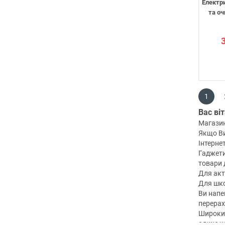
Електр
та оч
1
Вас ві
Магазин
Якщо Ви
Інтерне
Гаджети
товари д
Для акт
Для шко
Ви напе
перерах
Широкий
єдине н