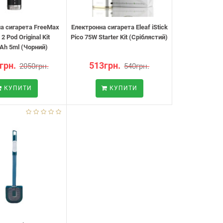
а сигарета FreeMax
Електронна сигарета Eleaf iStick
 2 Pod Original Kit
Pico 75W Starter Kit (Сріблястий)
Ah 5ml (Чорний)
грн.
513грн.
2050грн.
540грн.
КУПИТИ
КУПИТИ