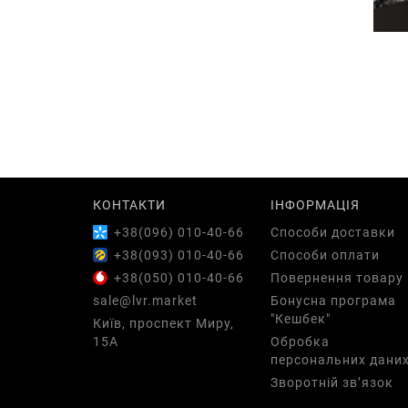
КОНТАКТИ
ІНФОРМАЦІЯ
+38(096) 010-40-66
Способи доставки
+38(093) 010-40-66
Способи оплати
+38(050) 010-40-66
Повернення товару
sale@lvr.market
Бонусна програма
"Кешбек"
Київ, проспект Миру,
15А
Обробка
персональних дани
Зворотній зв’язок