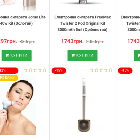
онна сигарета Jomo Lite
Електронна сигарета FreeMax
Електронн
40w Kit (Золотий)
Twister 2 Pod Original Kit
Twister
3000mAh 5ml (Сріблястий)
3000m
297грн.
1743грн.
1743
330грн.
2050грн.
КУПИТИ
КУПИТИ
-12%
-15%
-15%
ПРОДАЖУ