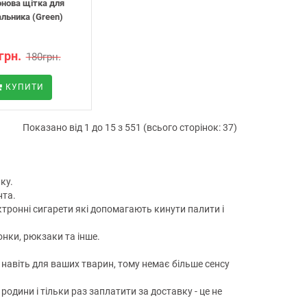
онова щітка для
льника (Green)
грн.
180грн.
КУПИТИ
Показано від 1 до 15 з 551 (всього сторінок: 37)
ку.
нта.
ктронні сигарети які допомагають кинути палити і
онки, рюкзаки та інше.
 навіть для ваших тварин, тому немає більше сенсу
одини і тільки раз заплатити за доставку - це не