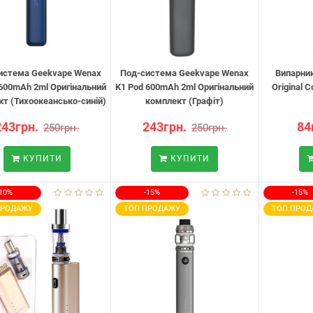
истема Geekvape Wenax
Под-система Geekvape Wenax
Випарник
 600mAh 2ml Оригінальний
K1 Pod 600mAh 2ml Оригінальний
Original C
т (Тихоокеансько-синій)
комплект (Графіт)
243грн.
243грн.
84
250грн.
250грн.
КУПИТИ
КУПИТИ
-10%
-15%
-15%
ПРОДАЖУ
ТОП ПРОДАЖУ
ТОП ПРОД