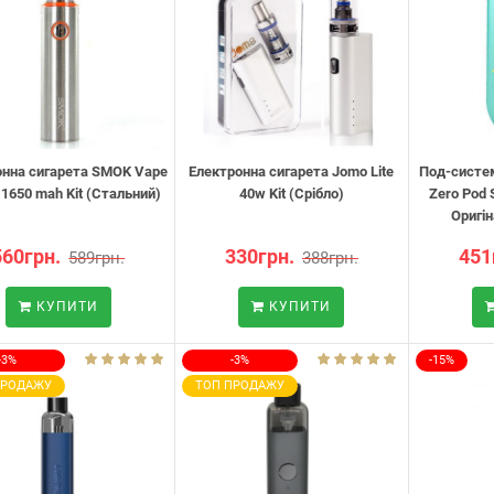
онна сигарета SMOK Vape
Електронна сигарета Jomo Lite
Под-систе
 1650 mah Kit (Стальний)
40w Kit (Срібло)
Zero Pod
Оригін
560грн.
330грн.
451
589грн.
388грн.
КУПИТИ
КУПИТИ
-3%
-3%
-15%
ПРОДАЖУ
ТОП ПРОДАЖУ