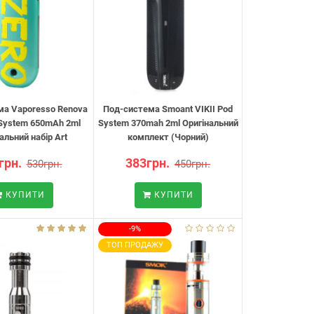
ма Vaporesso Renova
Под-система Smoant VIKII Pod
 System 650mAh 2ml
System 370mah 2ml Оригінальний
альний набір Art
комплект (Чорний)
грн.
383грн.
530грн.
450грн.
КУПИТИ
КУПИТИ
-9%
ТОП ПРОДАЖУ