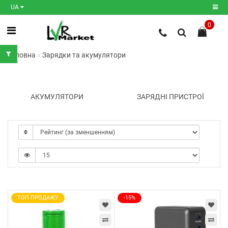
UA
0
Реєстрація
Головна
Зарядки та акумулятори
Авторизація
Мої
закладки
0
АКУМУЛЯТОРИ
ЗАРЯДНІ ПРИСТРОЇ
Порівняння
товарів
0
ТОП ПРОДАЖУ
-15%