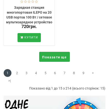
Зарядная станция
многопортовая ILEPO на 20
USB портов 100 Вт / сетевое
мультизарядное устройство
720грн.
КУПИТИ
Показати ще
1
2
3
4
5
6
7
8
9
>
>|
Показано від 1 до 15 з 214 (всього сторінок: 15)