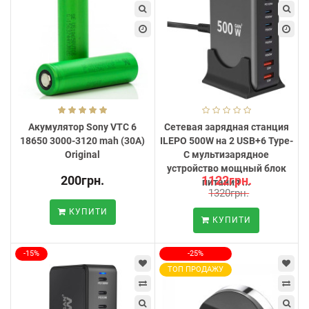
Акумулятор Sony VTC 6
Сетевая зарядная станция
18650 3000-3120 mah (30А)
ILEPO 500W на 2 USB+6 Type-
Original
C мультизарядное
устройство мощный блок
200грн.
1122грн.
питания ...
1320грн.
КУПИТИ
КУПИТИ
-15%
-25%
ТОП ПРОДАЖУ