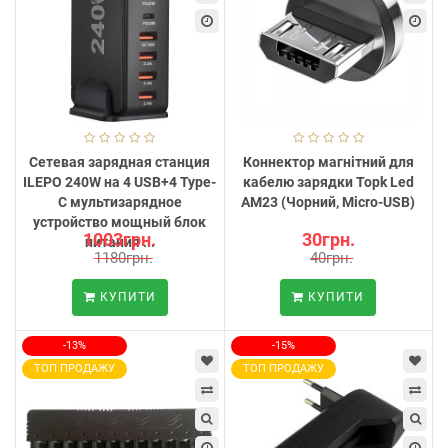
Сетевая зарядная станция
Коннектор магнітний для
ILEPO 240W на 4 USB+4 Type-
кабелю зарядки Topk Led
C мультизарядное
AM23 (Чорний, Micro-USB)
устройство мощный блок
1003грн.
30грн.
питания ...
1180грн.
40грн.
КУПИТИ
КУПИТИ
-13%
-15%
ТОП ПРОДАЖУ
ТОП ПРОДАЖУ