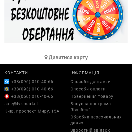
Дивитися карту
КОНТАКТИ
ІНФОРМАЦІЯ
+38(096) 010-40-66
Способи доставки
+38(093) 010-40-66
Способи оплати
+38(050) 010-40-66
Повернення товару
sale@lvr.market
Бонусна програма
"Кешбек"
Київ, проспект Миру, 15А
Обробка персональних
даних
Зворотній зв’язок