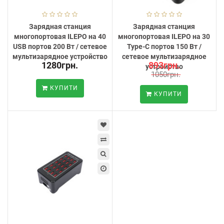
Зарядная станция
Зарядная станция
многопортовая ILEPO на 40
многопортовая ILEPO на 30
USB портов 200 Вт / сетевое
Type-C портов 150 Вт /
мультизарядное устройство
сетевое мультизарядное
1280грн.
893грн.
устройство
1050грн.
КУПИТИ
КУПИТИ