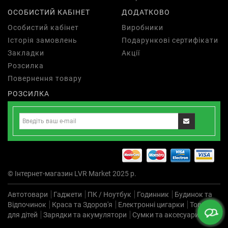
ОСОБИСТИЙ КАБІНЕТ
ДОДАТКОВО
Особистий кабінет
Виробники
Історія замовлень
Подарункові сертифікати
Закладки
Акції
Розсилка
Повернення товару
РОЗСИЛКА
© Інтернет-магазин LVR Market 2025 р.
Автотовари
Гаджети
ПК / Ноутбук
Годинник
Будинок та
Відпочинок
Краса та Здоров'я
Електронні цигарки
Товари
для дітей
Зарядки та акумулятори
Сумки та аксесуари