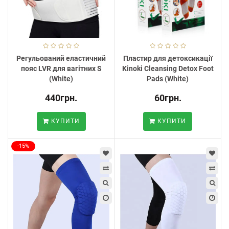
Регульований еластичний
Пластир для детоксикації
пояс LVR для вагітних S
Kinoki Cleansing Detox Foot
(White)
Pads (White)
440грн.
60грн.
КУПИТИ
КУПИТИ
-15%