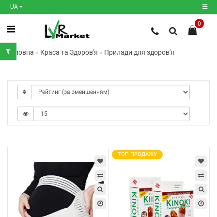
UA
0
Реєстрація
Головна
Краса та Здоров'я
Прилади для здоров'я
Авторизація
Мої
закладки
0
Порівняння
товарів
0
ТОП ПРОДАЖУ