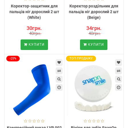
Коректор-защитник для
Коректор роздільник для
пальців ніг дорослий 2 шт
пальців ніг дорослий 2 шт
(White)
(Beige)
30грн.
34грн.
40грн.
40грн.
КУПИТИ
КУПИТИ
-25%
ТОП ПРОДАЖУ
Компресійний рукав LVR 002
Вініри для зубів SnapOn