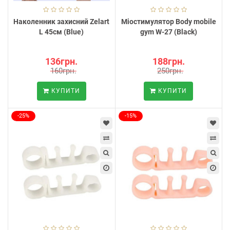
Наколенник захисний Zelart
Міостимулятор Body mobile
L 45см (Blue)
gym W-27 (Black)
136грн.
188грн.
160грн.
250грн.
КУПИТИ
КУПИТИ
-25%
-15%