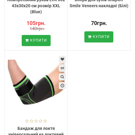
43x30x20 см розмір XXL
Smile Veneers накладні (Білі)
(Blue)
105грн.
70грн.
140грн.
КУПИТИ
КУПИТИ
Бандаж для локтя
універсальний на локтевий