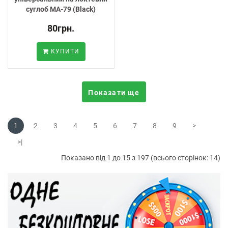
суглоб MA-79 (Black)
80грн.
КУПИТИ
Показати ще
1
2
3
4
5
6
7
8
9
>
>|
Показано від 1 до 15 з 197 (всього сторінок: 14)