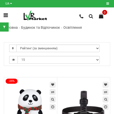
UA
0
Реєстрація
Головна
Будинок та Відпочинок
Освітлення
Авторизація
Мої
закладки
0
Порівняння
товарів
0
-25%