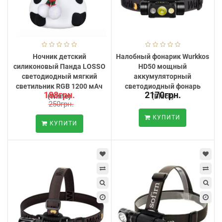
Ночник детский
Налобный фонарик Wurkkos
силиконовый Панда LOSSO
HD50 мощный
светодиодный мягкий
аккумуляторный
светильник RGB 1200 мАч
светодиодный фонарь
188грн.
2170грн.
(White)
(Black)
250грн.
КУПИТИ
КУПИТИ