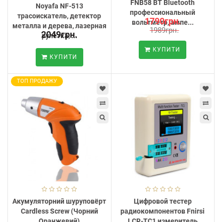
FNB58 BT Bluetooth
Noyafa NF-513
профессиональный
трасоискатель, детектор
1790грн.
вольтметр, ампе...
металла и дерева, лазерная
1989грн.
2049грн.
рулетка, ...
КУПИТИ
КУПИТИ
ТОП ПРОДАЖУ
Акумуляторний шуруповёрт
Цифровой тестер
Cardless Screw (Чорний
радиокомпонентов Fnirsi
Оранжевий)
LCR-TC1 измеритель