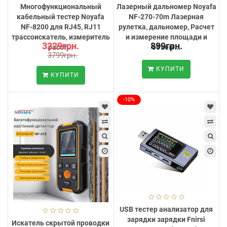
Многофункциональный
Лазерный дальномер Noyafa
кабельный тестер Noyafa
NF-270-70m Лазерная
NF-8200 для RJ45, RJ11
рулетка, дальномер, Расчет
трассоискатель, измеритель
и измерение площади и
3229грн.
899грн.
расст...
объем...
3799грн.
КУПИТИ
КУПИТИ
-10%
USB тестер анализатор для
зарядки зарядки Fnirsi
Искатель скрытой проводки