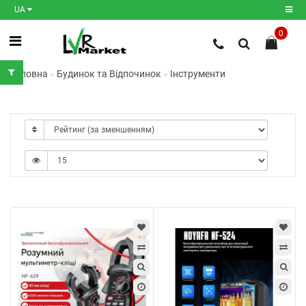
UA
0
Реєстрація
Головна
Будинок та Відпочинок
Інструменти
Авторизація
Мої
закладки
0
Порівняння
товарів
0