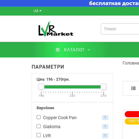
UA
КАТАЛОГ
Головн
ПАРАМЕТРИ
Ціна
196
-
270
грн.
196
233
270
Виробник
Copper Cook Pan
1
ТОП 
Giakoma
1
LVR
1