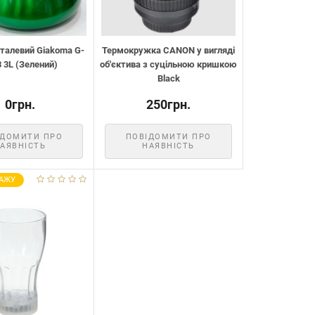
талевий Giakoma G-
Термокружка CANON у вигляді
 3L (Зелений)
об'єктива з суцільною кришкою
Black
0грн.
250грн.
ІДОМИТИ ПРО
ПОВІДОМИТИ ПРО
АЯВНІСТЬ
НАЯВНІСТЬ
АЖУ