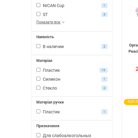
NICAN Cup
1
ST
4
Показати все
Наявність
Орга
В наличии
2
Peach
Матеріал
Пластик
10
Силикон
1
Стекло
2
ТОП 
Матеріал ручки
Пластик
1
Призначення
Для слабоалкогольных