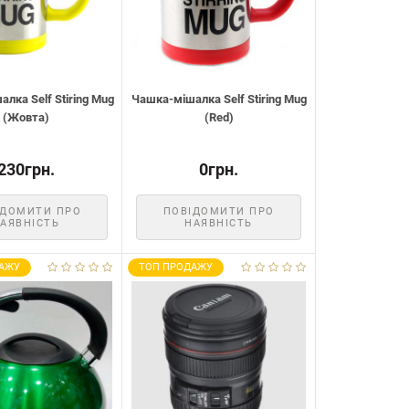
лка Self Stiring Mug
Чашка-мішалка Self Stiring Mug
(Жовта)
(Red)
230грн.
0грн.
ІДОМИТИ ПРО
ПОВІДОМИТИ ПРО
АЯВНІСТЬ
НАЯВНІСТЬ
АЖУ
ТОП ПРОДАЖУ