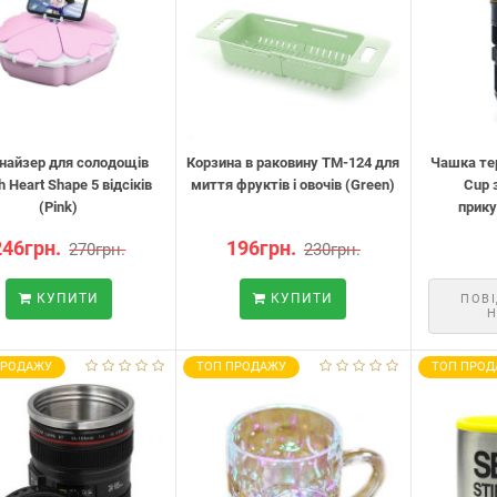
найзер для солодощів
Корзина в раковину TM-124 для
Чашка те
 Heart Shape 5 відсіків
миття фруктів і овочів (Green)
Cup з
(Pink)
прику
246грн.
196грн.
270грн.
230грн.
КУПИТИ
КУПИТИ
ПОВ
Н
ПРОДАЖУ
ТОП ПРОДАЖУ
ТОП ПРОД