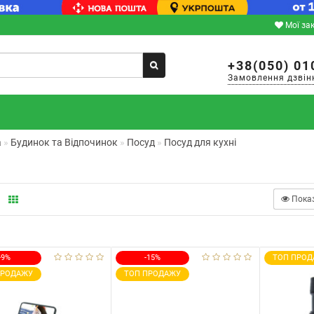
Мої за
+38(050) 01
Замовлення дзвін
а
Будинок та Відпочинок
Посуд
Посуд для кухні
Пока
-9%
-15%
ТОП ПРОД
ПРОДАЖУ
ТОП ПРОДАЖУ