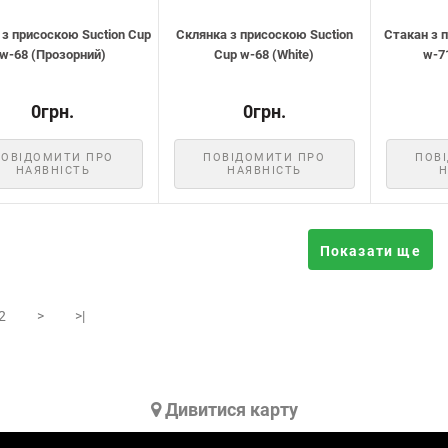
 з присоскою Suction Cup
Склянка з присоскою Suction
Стакан з п
w-68 (Прозорний)
Cup w-68 (White)
w-7
0грн.
0грн.
ПОВІДОМИТИ ПРО
ПОВІДОМИТИ ПРО
ПОВ
НАЯВНІСТЬ
НАЯВНІСТЬ
Н
Показати ще
2
>
>|
Дивитися карту