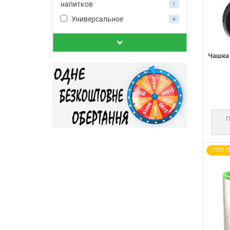
напитков
1
Универсальное
4
Чашка 
ТОП 