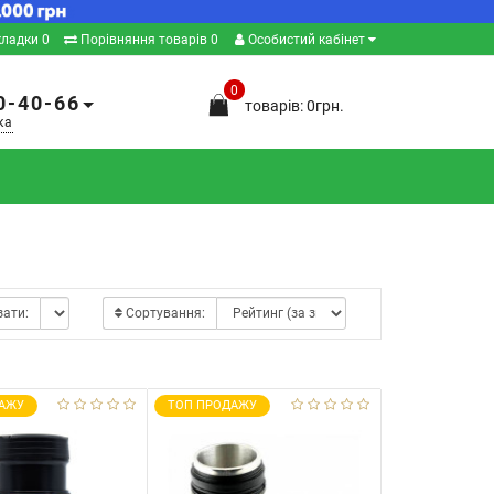
кладки
0
Порівняння товарів
0
Особистий кабінет
0
0-40-66
товарів: 0грн.
ка
зати:
Сортування:
АЖУ
ТОП ПРОДАЖУ