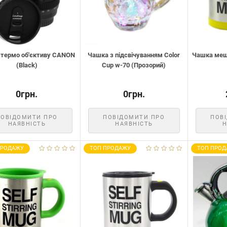
термо об'єктиву CANON
Чашка з підсвічуванням Color
Чашка меша
(Black)
Cup w-70 (Прозорий)
0грн.
0грн.
ПОВІДОМИТИ ПРО
ПОВІДОМИТИ ПРО
ПОВ
НАЯВНІСТЬ
НАЯВНІСТЬ
Н
ПРОДАЖУ
ТОП ПРОДАЖУ
ТОП ПРОД