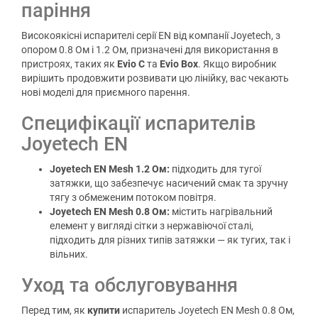
паріння
Високоякісні испарителі серії EN від компанії Joyetech, з
опором 0.8 Ом і 1.2 Ом, призначені для використання в
пристроях, таких як
Evio C
та
Evio Box
. Якщо виробник
вирішить продовжити розвивати цю лінійку, вас чекають
нові моделі для приємного парення.
Специфікації испарителів
Joyetech EN
Joyetech EN Mesh 1.2 Ом:
підходить для тугої
затяжки, що забезпечує насичений смак та зручну
тягу з обмеженим потоком повітря.
Joyetech EN Mesh 0.8 Ом:
містить нагрівальний
елемент у вигляді сітки з нержавіючої сталі,
підходить для різних типів затяжки — як тугих, так і
вільних.
Уход та обслуговування
Перед тим, як
купити
испаритель Joyetech EN Mesh 0.8 Ом,