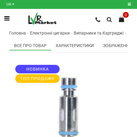
UA
0
Реєстрація
Головна
Електронні цигарки
Випарники та Картриджі
Випа
Авторизація
ВСЕ ПРО ТОВАР
ХАРАКТЕРИСТИКИ
ЗОБРАЖЕННЯ
Мої
закладки
0
НОВИНКА
Порівняння
товарів
0
ТОП ПРОДАЖУ