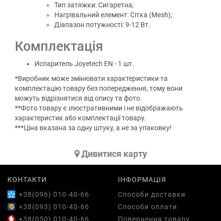
Тип затяжки: Сигаретна;
Нагрівальний елемент: Сітка (Mesh);
Діапазон потужності: 9-12 Вт.
Комплектація
Испаритель Joyetech EN - 1 шт.
*Виробник може змінювати характеристики та
комплектацію товару без попередження, тому вони
можуть відрізнятися від опису та фото.
**Фото товару є ілюстративними і не відображають
характеристик або комплектації товару.
***Ціна вказана за одну штуку, а не за упаковку!
Дивитися карту
КОНТАКТИ
ІНФОРМАЦІЯ
+38(096) 010-40-66
Способи доставки
+38(093) 010-40-66
Способи оплати
+38(050) 010-40-66
Повернення товару