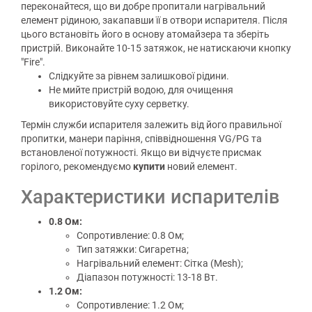
переконайтеся, що ви добре пропитали нагрівальний
елемент рідиною, закапавши її в отвори испарителя. Після
цього встановіть його в основу атомайзера та зберіть
пристрій. Виконайте 10-15 затяжок, не натискаючи кнопку
"Fire".
Слідкуйте за рівнем залишкової рідини.
Не мийте пристрій водою, для очищення
використовуйте суху серветку.
Термін служби испарителя залежить від його правильної
пропитки, манери паріння, співвідношення VG/PG та
встановленої потужності. Якщо ви відчуєте присмак
горілого, рекомендуємо
купити
новий елемент.
Характеристики испарителів
0.8 Ом:
Сопротивление: 0.8 Ом;
Тип затяжки: Сигаретна;
Нагрівальний елемент: Сітка (Mesh);
Діапазон потужності: 13-18 Вт.
1.2 Ом:
Сопротивление: 1.2 Ом;