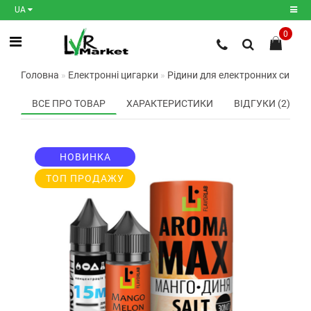
UA
0
Реєстрація
Головна
Електронні цигарки
Рідини для електронних сигаре
Авторизація
ВСЕ ПРО ТОВАР
ХАРАКТЕРИСТИКИ
ВІДГУКИ (2)
Мої
закладки
0
НОВИНКА
Порівняння
товарів
0
ТОП ПРОДАЖУ