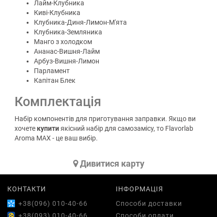
Лайм-Клубника
Киві-Клубника
Клубника-Диня-Лимон-М'ята
Клубника-Земляника
Манго з холодком
Ананас-Вишня-Лайм
Арбуз-Вишня-Лимон
Парламент
Капітан Блек
Комплектація
Набір компонентів для приготування заправки. Якщо ви
хочете
купити
якісний набір для самозамісу, то Flavorlab
Aroma MAX - це ваш вибір.
Дивитися карту
КОНТАКТИ
ІНФОРМАЦІЯ
+38(096) 010-40-66
Способи доставки
+38(093) 010-40-66
Способи оплати