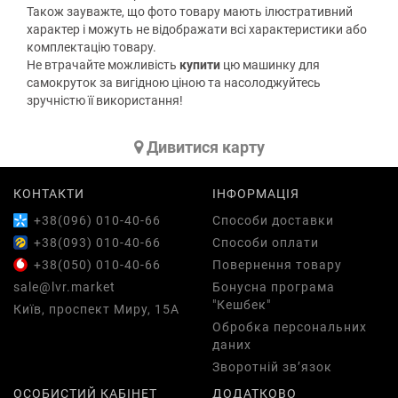
Також зауважте, що фото товару мають ілюстративний
характер і можуть не відображати всі характеристики або
комплектацію товару.
Не втрачайте можливість
купити
цю машинку для
самокруток за вигідною ціною та насолоджуйтесь
зручністю її використання!
Дивитися карту
КОНТАКТИ
ІНФОРМАЦІЯ
+38(096) 010-40-66
Способи доставки
+38(093) 010-40-66
Способи оплати
+38(050) 010-40-66
Повернення товару
sale@lvr.market
Бонусна програма
"Кешбек"
Київ, проспект Миру, 15А
Обробка персональних
даних
Зворотній зв’язок
ОСОБИСТИЙ КАБІНЕТ
ДОДАТКОВО