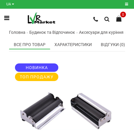
UA
0
Реєстрація
Головна
Будинок та Відпочинок
Аксесуари для куріння
Авт
Авторизація
ВСЕ ПРО ТОВАР
ХАРАКТЕРИСТИКИ
ВІДГУКИ (0)
Мої
закладки
0
НОВИНКА
Порівняння
товарів
0
ТОП ПРОДАЖУ