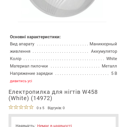
Основні характеристики:
Вид апарату
Маникюрный
живлення
Аккумулятор
Колір
White
Материал пилочки
Металл
Напряжение зарядки
5 В
дивитись усі
Електропилка для нігтів W458
(White) (14972)
0 з 5
Відгуків: 0
Наявність:
Немає в наявності