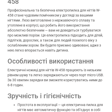
458
Професіональна та безпечна електропилка для нігтів W-
458 стане чудовим помічником у догляді за вашими
нігтями. Лезо виготовлене з нержавіючого сплаву та
утоплене в корпусі, що робить його використання
абсолютно безпечним — вам не доведеться турбуватися
про можливі порізи. Ця електропилка підходить для дітей,
підлітків, дорослих, а також для людей похилого віку з
ослабленим зором. Ви будете приємно здивовані, адже з
нею легко впорається навіть дитина.
Особливості використання
Електричні ножиці для нігтів W-458 працюють із низьким
рівнем шуму та легко заряджаються через порт micro USB.
За 30 хвилин зарядки ви зможете користуватись ними до
6-8 годин.
Зручність і гігієнічність
Простота в експлуатації — ця електрична пилка для
нігтів має автоматичну функцію та об’єднує в собі