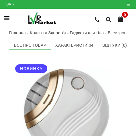
UA
0
Реєстрація
Головна
Краса та Здоров'я
Гаджети для тіла
Електропилка 
Авторизація
ВСЕ ПРО ТОВАР
ХАРАКТЕРИСТИКИ
ВІДГУКИ (0)
Мої
закладки
0
НОВИНКА
Порівняння
товарів
0