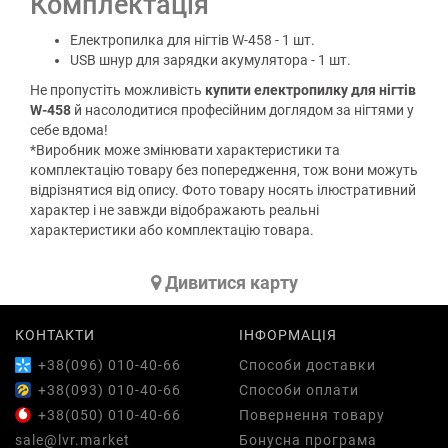
Комплектація
Електропилка для нігтів W-458 - 1 шт.
USB шнур для зарядки акумулятора - 1 шт.
Не пропустіть можливість
купити електропилку для нігтів
W-458
й насолодитися професійним доглядом за нігтями у
себе вдома!
*Виробник може змінювати характеристики та
комплектацію товару без попередження, тож вони можуть
відрізнятися від опису. Фото товару носять ілюстративний
характер і не завжди відображають реальні
характеристики або комплектацію товара.
Дивитися карту
КОНТАКТИ
ІНФОРМАЦІЯ
+38(096) 010-40-66
Способи доставки
+38(093) 010-40-66
Способи оплати
+38(050) 010-40-66
Повернення товару
sale@lvr.market
Бонусна програма