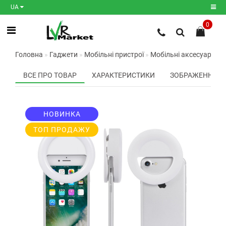
UA
0
Реєстрація
Головна
Гаджети
Мобільні пристрої
Мобільні аксесуари
К
Авторизація
ВСЕ ПРО ТОВАР
ХАРАКТЕРИСТИКИ
ЗОБРАЖЕННЯ
Мої
закладки
0
НОВИНКА
Порівняння
товарів
0
ТОП ПРОДАЖУ